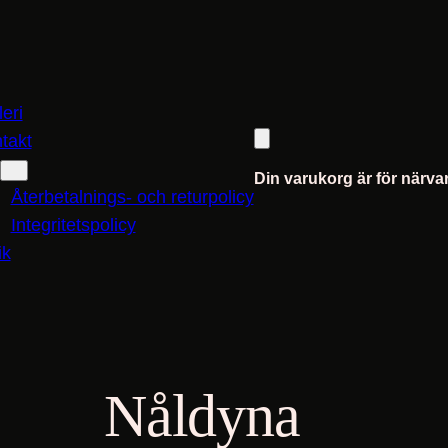
leri
takt
Din varukorg är för närva
Återbetalnings- och returpolicy
Integritetspolicy
ik
Nåldyna