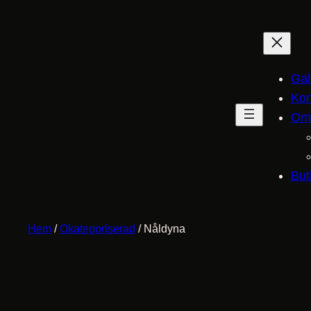
Gal
Kon
Om
But
Hem
/
Okategoriserad
/ Nåldyna