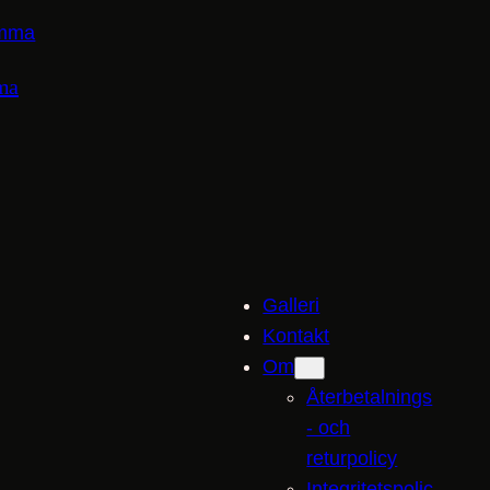
ma
Galleri
Kontakt
Om
Återbetalnings
- och
returpolicy
Integritetspolic