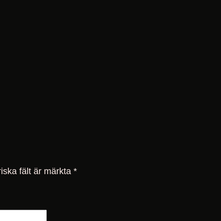
d
iska fält är märkta
*