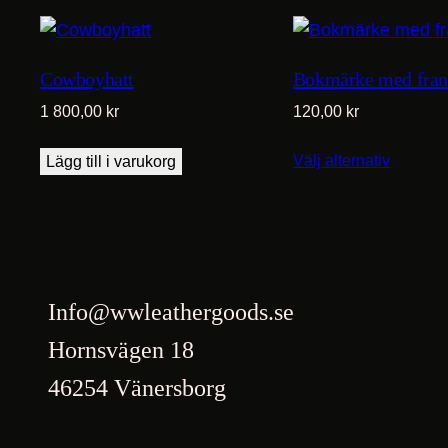
Cowboyhatt
Bokmärke med fran
1 800,00
kr
120,00
kr
Välj alternativ
Lägg till i varukorg
Info@wwleathergoods.se
Hornsvägen 18
46254 Vänersborg