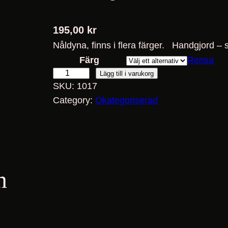
195,00
kr
Nåldyna, finns i flera färger. Handgjord – s
Färg
Rensa
N
Lägg till i varukorg
SKU:
1017
å
Category:
Okategoriserad
l
d
y
n
a
n
m
ä
n
g