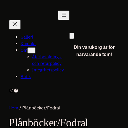
Galleri
Kontakt
Din varukorg är för
Om
närvarande tom!
Återbetalnings-
och returpolicy
Integritetspolicy
Butik
Instagram
Facebook
Hem
/ Plånböcker/Fodral
Plånböcker/Fodral